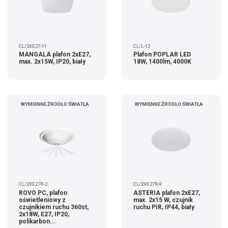
CL/2XE27-11
CL/L-12
MANGALA plafon 2xE27,
Plafon POPLAR LED
max. 2x15W, IP20, biały
18W, 1400lm, 4000K
WYMIENNE ŹRÓDŁO ŚWIATŁA
WYMIENNE ŹRÓDŁO ŚWIATŁA
CL/2XE27R-2
CL/2XE27R-9
ROVO PC, plafon
ASTERIA plafon 2xE27,
oświetleniowy z
max. 2x15 W, czujnik
czujnikiem ruchu 360st,
ruchu PIR, IP44, biały
2x18W, E27, IP20,
polikarbon...