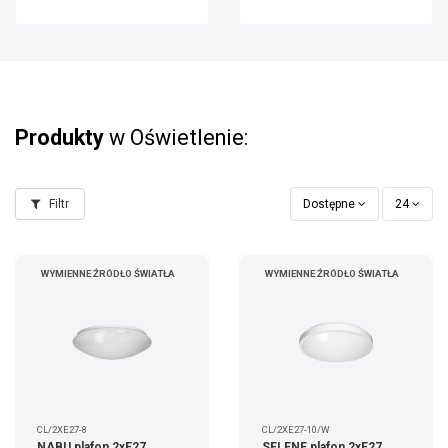
Produkty
w Oświetlenie:
Filtr
Dostępne
24
WYMIENNE ŹRÓDŁO ŚWIATŁA
WYMIENNE ŹRÓDŁO ŚWIATŁA
CL/2XE27-8
CL/2XE27-10/W
NABU plafon 2xE27,
SELENE plafon 2xE27,