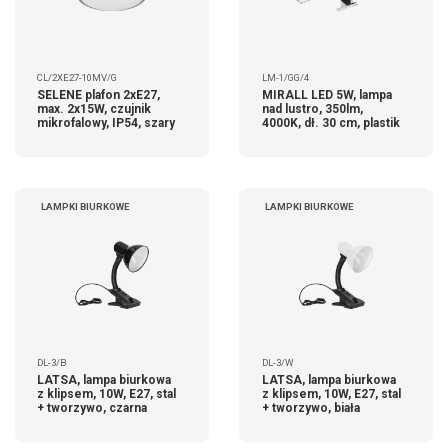
CL/2XE27-10MV/G
LM-1/GG/4
SELENE plafon 2xE27,
MIRALL LED 5W, lampa
max. 2x15W, czujnik
nad lustro, 350lm,
mikrofalowy, IP54, szary
4000K, dł. 30 cm, plastik
LAMPKI BIURKOWE
LAMPKI BIURKOWE
DL-3/B
DL-3/W
LATSA, lampa biurkowa
LATSA, lampa biurkowa
z klipsem, 10W, E27, stal
z klipsem, 10W, E27, stal
+ tworzywo, czarna
+ tworzywo, biała