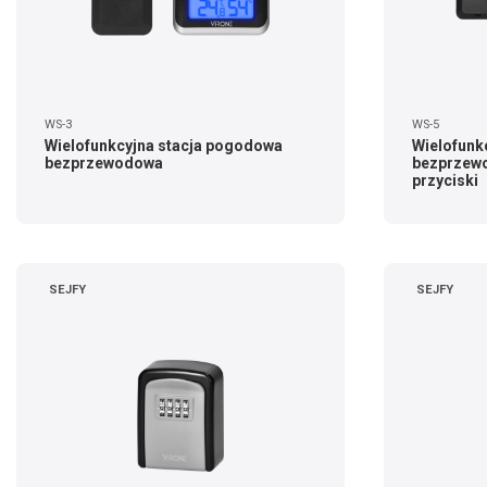
WS-3
WS-5
Wielofunkcyjna stacja pogodowa
Wielofunk
bezprzewodowa
bezprzew
przyciski
SEJFY
SEJFY