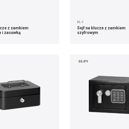
KL-1
lucze z zamkiem
Sejf na klucze z zamkiem
 i zasuwką
szyfrowym
SEJFY