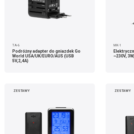
TA-6
MK-1
Podróżny adapter do gniazdek Go
Elektrycz
World USA/UK/EURO/AUS (USB
~230V, 3W
5V,2,4A)
ZESTAWY
ZESTAWY