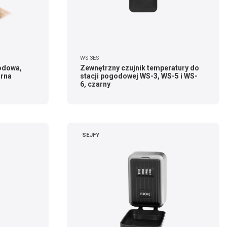
WS-3ES
odowa,
Zewnętrzny czujnik temperatury do
arna
stacji pogodowej WS-3, WS-5 i WS-
6, czarny
SEJFY