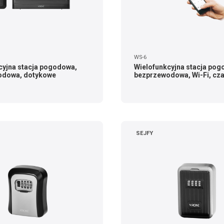
WS-6
cyjna stacja pogodowa,
Wielofunkcyjna stacja pog
odowa, dotykowe
bezprzewodowa, Wi-Fi, cz
SEJFY