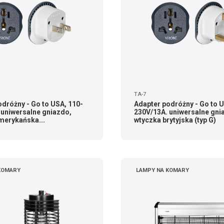
TA-7
dróżny - Go to USA, 110-
Adapter podróżny - Go to U
 uniwersalne gniazdo,
230V/13A. uniwersalne gni
merykańska...
wtyczka brytyjska (typ G)
KOMARY
LAMPY NA KOMARY