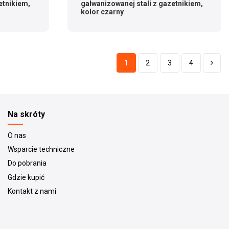
etnikiem,
galwanizowanej stali z gazetnikiem,
kolor czarny
1
2
3
4
Na skróty
O nas
Wsparcie techniczne
Do pobrania
Gdzie kupić
Kontakt z nami