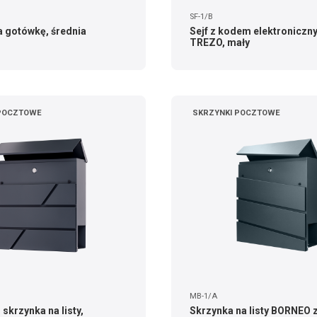
SF-1/B
a gotówkę, średnia
Sejf z kodem elektroniczn
TREZO, mały
 POCZTOWE
SKRZYNKI POCZTOWE
MB-1/A
krzynka na listy,
Skrzynka na listy BORNEO 