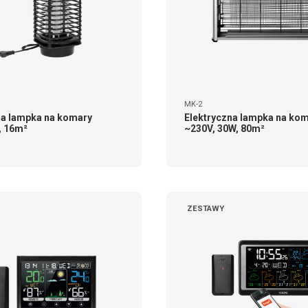
MK-2
na lampka na komary
Elektryczna lampka na ko
, 16m²
~230V, 30W, 80m²
ZESTAWY