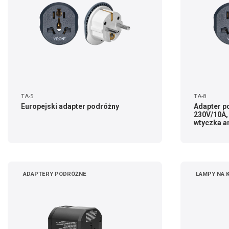
TA-5
TA-8
Europejski adapter podróżny
Adapter po
230V/10A,
wtyczka a
ADAPTERY PODRÓŻNE
LAMPY NA 