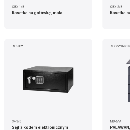
CBX-1/B
CBX-2/B
Kasetka na gotówkę, mała
Kasetka n
SEJFY
SKRZYNKI
SF-3/B
MB-6/A
Sejf z kodem elektronicznym
PALAWAN, s