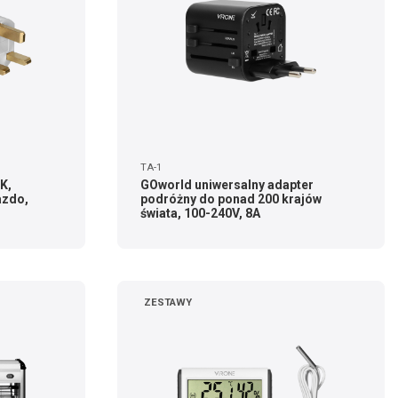
TA-1
K,
GOworld uniwersalny adapter
azdo,
podróżny do ponad 200 krajów
świata, 100-240V, 8A
ZESTAWY