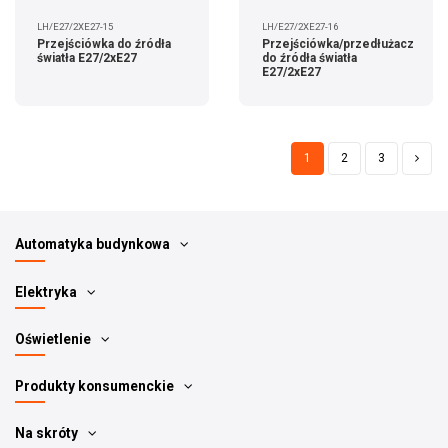
LH/E27/2XE27-15
LH/E27/2XE27-16
Przejściówka do źródła
Przejściówka/przedłużacz
światła E27/2xE27
do źródła światła
E27/2xE27
1
2
3
Automatyka budynkowa
Elektryka
Oświetlenie
Produkty konsumenckie
Na skróty