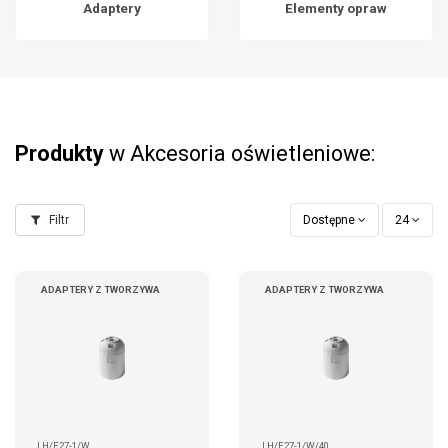
Adaptery
Elementy opraw
Produkty
w Akcesoria oświetleniowe:
Filtr
Dostępne
24
ADAPTERY Z TWORZYWA
ADAPTERY Z TWORZYWA
LH/E27-1/W
LH/E27-1/W/40