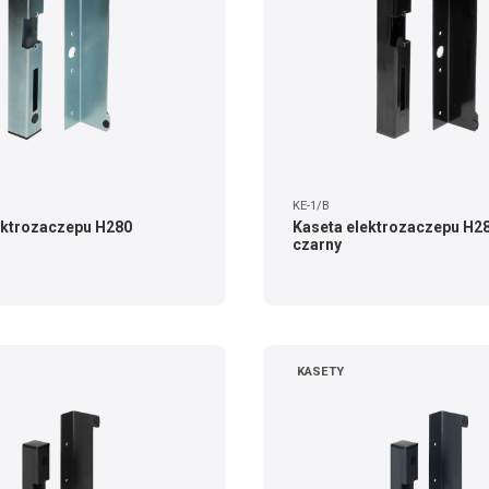
KE-1/B
ektrozaczepu H280
Kaseta elektrozaczepu H28
czarny
KASETY