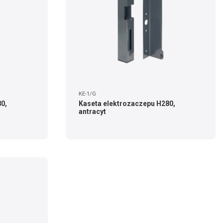
KE-1/G
0,
Kaseta elektrozaczepu H280,
antracyt