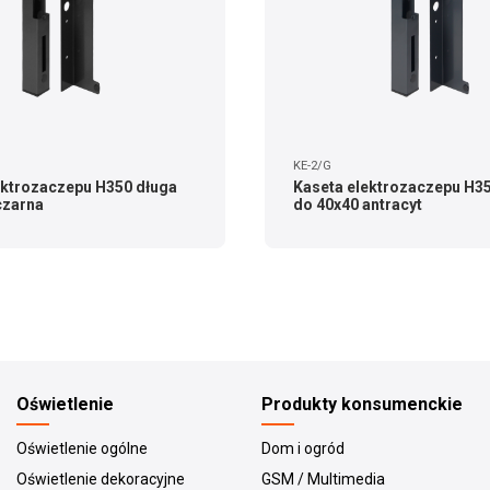
KE-2/G
ektrozaczepu H350 długa
Kaseta elektrozaczepu H3
czarna
do 40x40 antracyt
Oświetlenie
Produkty konsumenckie
Oświetlenie ogólne
Dom i ogród
Oświetlenie dekoracyjne
GSM / Multimedia