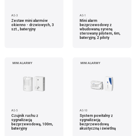
AS-3
AS-1
Zestaw mini alarmów
Mini alarm
okienno - drzwiowych, 3
bezprzewodowy z
szt., bateryjny
wbudowaną syreną
sterowany pilotem, 6m,
bateryjny, 2 piloty
MINI ALARMY
MINI ALARMY
AS-5
AS-10
Czujnik ruchu z
System powitalny z
sygnalizacją
sygnalizacją
bezprzewodową, 100m,
bezprzewodową
bateryjny
akustyczną i świetlną