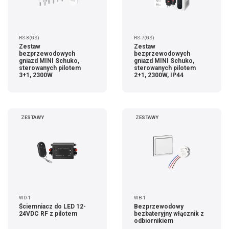
RS-8(GS)
RS-7(GS)
Zestaw
Zestaw
bezprzewodowych
bezprzewodowych
gniazd MINI Schuko,
gniazd MINI Schuko,
sterowanych pilotem
sterowanych pilotem
3+1, 2300W
2+1, 2300W, IP44
ZESTAWY
ZESTAWY
WD-1
WB-1
Ściemniacz do LED 12-
Bezprzewodowy
24VDC RF z pilotem
bezbateryjny włącznik z
odbiornikiem